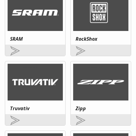
SRAM
RockShox
Truvativ
Zipp