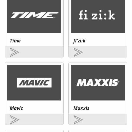
Time
fi'zi:k
Mavic
Maxxis