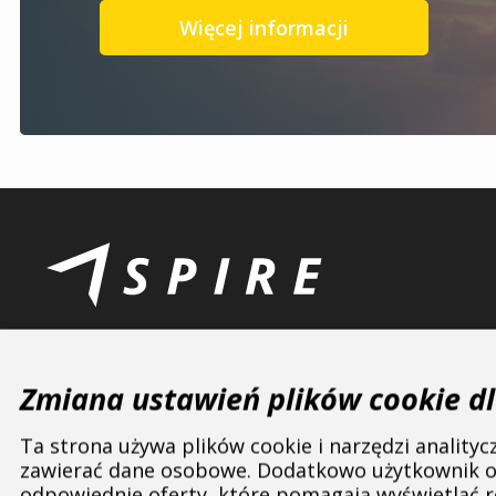
Więcej informacji
Zmiana ustawień plików cookie dl
Ta strona używa plików cookie i narzędzi anality
ASPIRE SPORTS
/
Marki
/
Dotout
zawierać dane osobowe. Dodatkowo użytkownik ot
odpowiednie oferty, które pomagają wyświetlać r