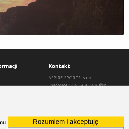
ormacji
Kontakt
ASPIRE SPORTS, s.r.o.
Jinačovice 514, 664 34 Kuřim
+420 532 199 550
aspire@aspire.eu
Rozumiem i akceptuję
 mu