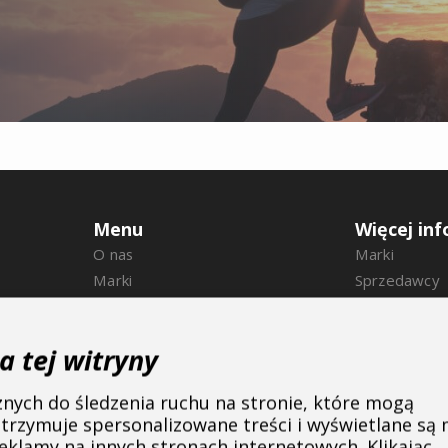
Menu
Więcej inf
O nas
Marki
Marki
Sprzedawcy
Sprzedawcy
Downloads
B2B Portal
Cookie
a tej witryny
Kariera
Kontakt
Blog
cznych do śledzenia ruchu na stronie, które mogą
Kontakt
rzymuje spersonalizowane treści i wyświetlane są
eklamy na innych stronach internetowych. Klikając