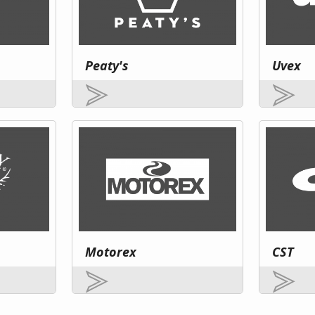
Peaty's
Uvex
Motorex
CST