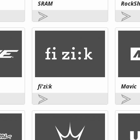
SRAM
RockS
fi'zi:k
Mavic