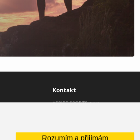
Kontakt
ASPIRE SPORTS, s.r.o.
Jinačovice 514, 664 34 Kuřim
+420 532 199 550
aspire@aspire.eu
Rozumím a přijímám