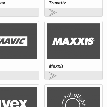
hox
Truvativ
Maxxis