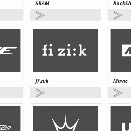
SRAM
RockS
fi'zi:k
Mavic