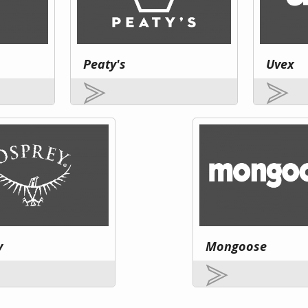
Peaty's
Uvex
y
Mongoose