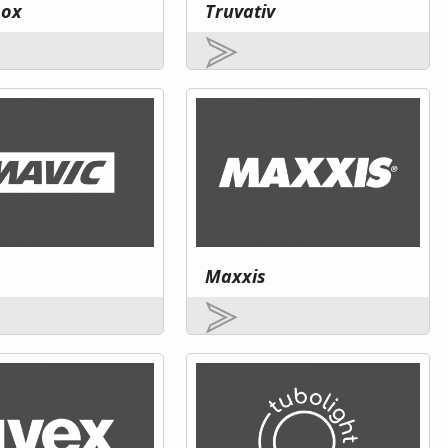
hox
Truvativ
Maxxis