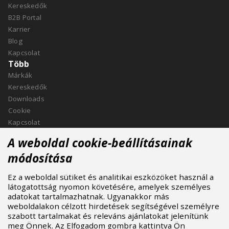
Kereskedők
B2B Portal
Karrier
Blog
Kapcsolat
Több
Márkák
Kereskedők
Downloads
Cookie
Kapcsolat
Kapcsolat
A weboldal cookie-beállításainak
ASPIRE SPORTS, s.r.o.
módosítása
Jinačovice 514, 664 34 Kuřim
Ez a weboldal sütiket és analitikai eszközöket használ a
+420 532 199 550
látogatottság nyomon követésére, amelyek személyes
aspire@aspire.eu
adatokat tartalmazhatnak. Ugyanakkor más
weboldalakon célzott hirdetések segítségével személyre
szabott tartalmakat és releváns ajánlatokat jelenítünk
meg Önnek. Az Elfogadom gombra kattintva Ön