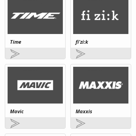
Time
fi'zi:k
Mavic
Maxxis