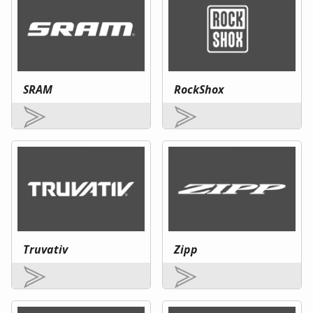
SRAM
RockShox
Truvativ
Zipp