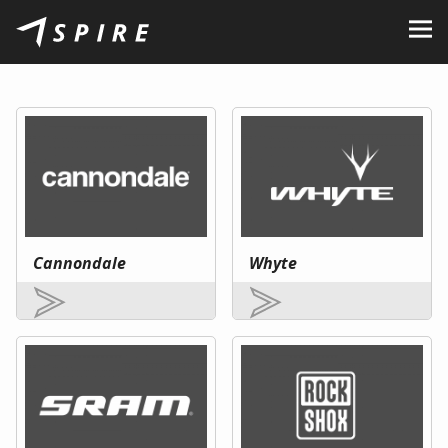
O nás
Značky
Predajcovia
B2B Portal
Kariéra
Cannondale
Whyte
Blog
Kontakt
SK
CZ
|
EN
|
HU
|
PL