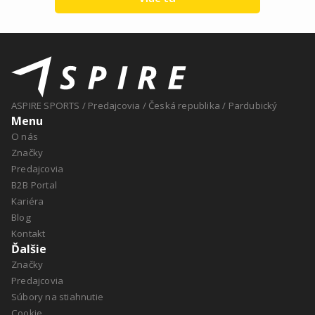
ASPIRE SPORTS
/
Predajcovia
/
Česká republika
/
Pardubický
Menu
O nás
Značky
Predajcovia
B2B Portal
Kariéra
Blog
Kontakt
Ďalšie
Značky
Predajcovia
Súbory na stiahnutie
Cookie