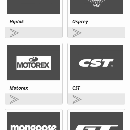
Hiplok
Osprey
Motorex
CST