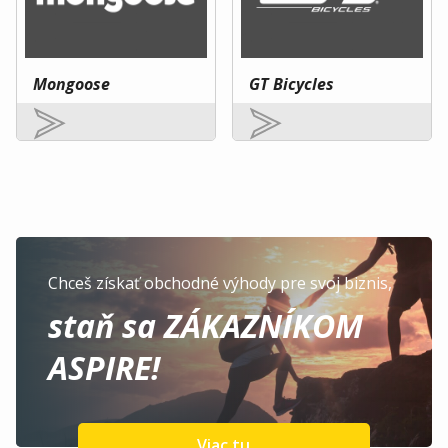
Mongoose
GT Bicycles
Chceš získať obchodné výhody pre svoj biznis,
staň sa ZÁKAZNÍKOM
ASPIRE!
Viac tu