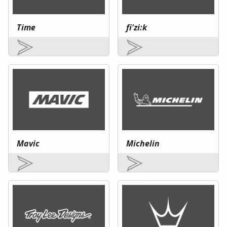
Time
fi'zi:k
Mavic
Michelin