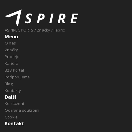
ASPIRE SPORTS
/
Značky
/
Fabric
Menu
O nás
Značky
Prodejci
Kariéra
B2B Portál
Podporujeme
Blog
Kontakty
Další
Ke stažení
Ochrana soukromí
Cookie
Kontakt