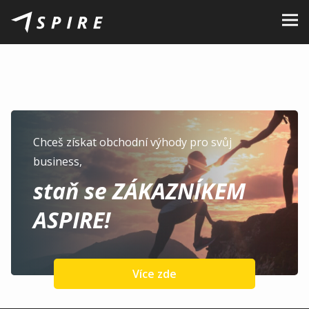
O nás
Značky
Prodejci
Kariéra
Chceš získat obchodní výhody pro svůj
business,
B2B Portál
staň se ZÁKAZNÍKEM
Podporujeme
ASPIRE!
Blog
Kontakty
Více zde
CZ
EN
|
SK
|
HU
|
PL