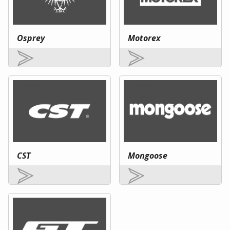
Osprey
Motorex
CST
Mongoose