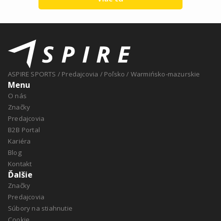
ASPIRE SPORTS
/
Predajcovia
/
Poľsko
/
Warmińsko-mazurskie
Menu
O nás
Značky
Predajcovia
B2B Portal
Kariéra
Blog
Kontakt
Ďalšie
Značky
Predajcovia
Súbory na stiahnutie
Cookie