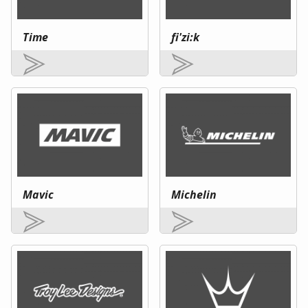
Time
fi'zi:k
Mavic
Michelin