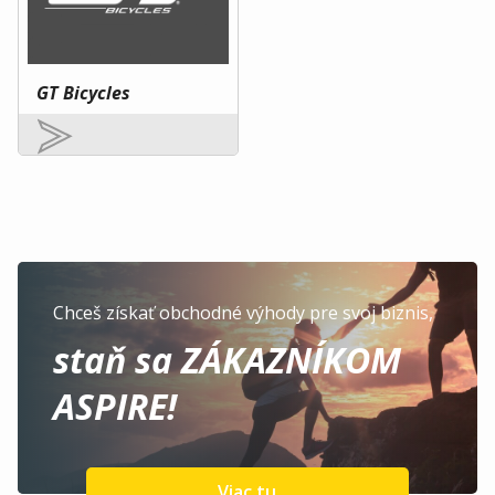
GT Bicycles
Chceš získať obchodné výhody pre svoj biznis,
staň sa ZÁKAZNÍKOM
ASPIRE!
Viac tu