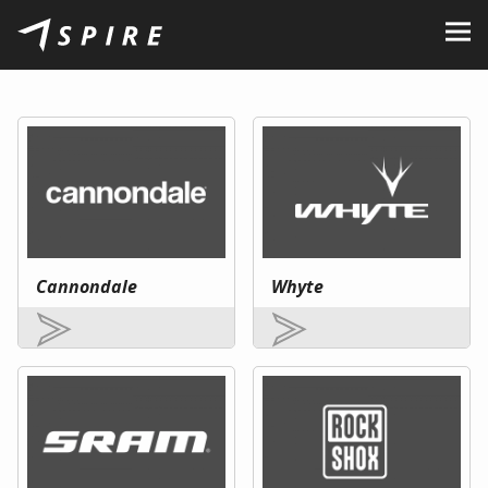
O nás
Značky
Predajcovia
B2B Portal
Kariéra
Cannondale
Whyte
Blog
Kontakt
SK
CZ
|
EN
|
HU
|
PL