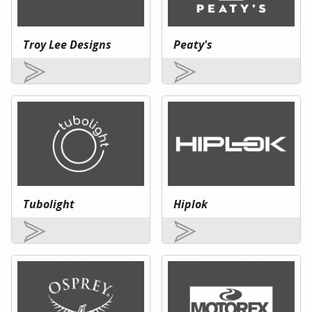
Troy Lee Designs
Peaty's
Tubolight
Hiplok