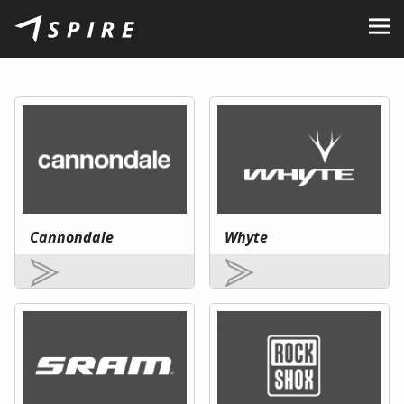
Rólunk
Márkák
Kereskedők
B2B Portal
Karrier
Cannondale
Whyte
Blog
Kapcsolat
HU
CZ
|
EN
|
SK
|
PL