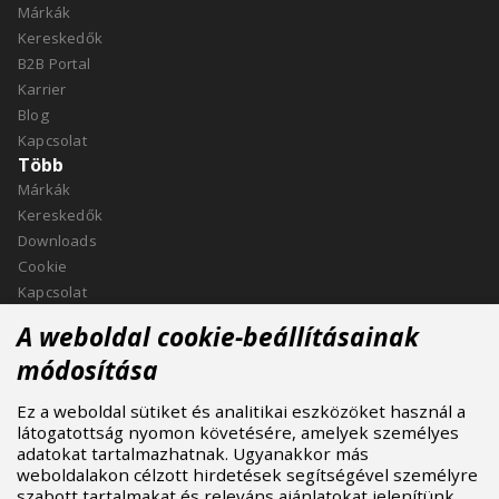
Márkák
Kereskedők
B2B Portal
Karrier
Blog
Kapcsolat
Több
Márkák
Kereskedők
Downloads
Cookie
Kapcsolat
Kapcsolat
A weboldal cookie-beállításainak
ASPIRE SPORTS, s.r.o.
módosítása
Jinačovice 514, 664 34 Kuřim
Ez a weboldal sütiket és analitikai eszközöket használ a
+420 532 199 550
látogatottság nyomon követésére, amelyek személyes
aspire@aspire.eu
adatokat tartalmazhatnak. Ugyanakkor más
weboldalakon célzott hirdetések segítségével személyre
szabott tartalmakat és releváns ajánlatokat jelenítünk