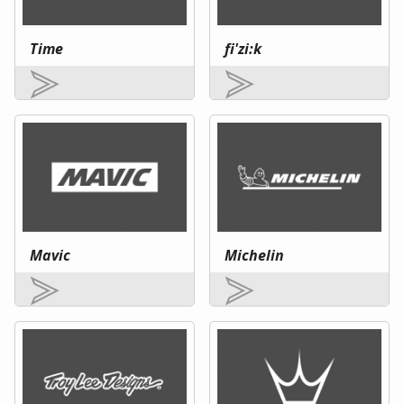
Time
fi'zi:k
Mavic
Michelin