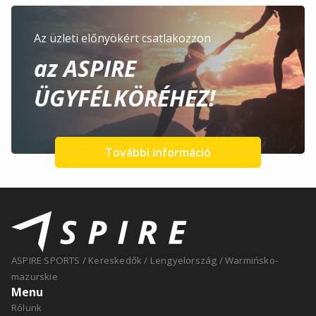
Az üzleti előnyökért csatlakozzon
az ASPIRE
ÜGYFÉLKÖRÉHEZ!
További információ
ASPIRE SPORTS
/
Kereskedők
/
Lengyelország
/
Warmińsko-
mazurskie
Menu
Rólunk