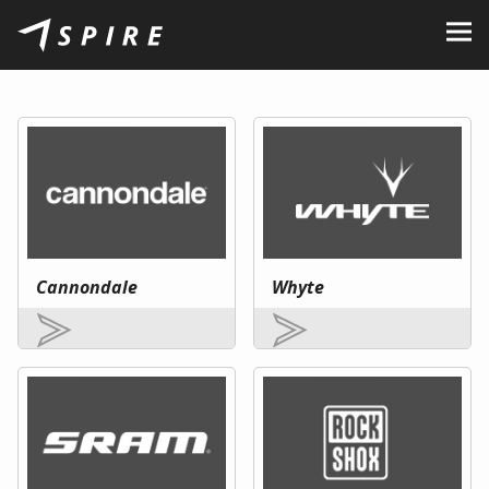
O nas
Marki
Sprzedawcy
B2B Portal
Kariera
Cannondale
Whyte
Blog
Kontakt
PL
CZ
|
EN
|
SK
|
HU