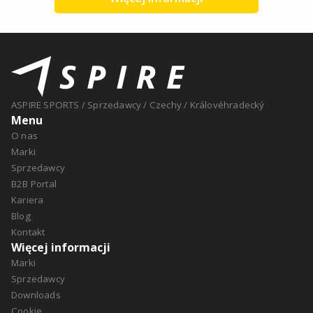
ASPIRE SPORTS
/
Sprzedawcy
/
Czechy
/
Královéhradecký
Menu
O nas
Marki
Sprzedawcy
B2B Portal
Kariera
Blog
Kontakt
Więcej informacji
Marki
Sprzedawcy
Downloads
Cookie