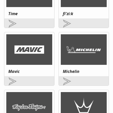
Time
fi'zi:k
Mavic
Michelin