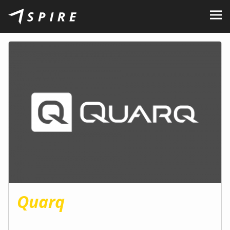
O nas
Marki
Sprzedawcy
B2B Portal
Kariera
Blog
Kontakt
Quarq
PL
CZ
|
EN
|
SK
|
HU