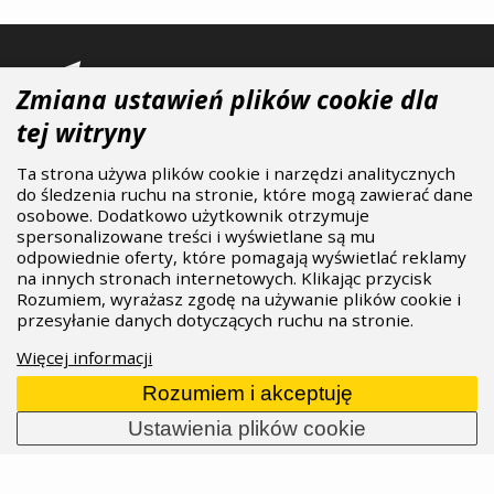
Zmiana ustawień plików cookie dla
tej witryny
ASPIRE SPORTS
/
Marki
/
Quarq
Menu
Ta strona używa plików cookie i narzędzi analitycznych
O nas
do śledzenia ruchu na stronie, które mogą zawierać dane
Marki
osobowe. Dodatkowo użytkownik otrzymuje
spersonalizowane treści i wyświetlane są mu
Sprzedawcy
odpowiednie oferty, które pomagają wyświetlać reklamy
B2B Portal
na innych stronach internetowych. Klikając przycisk
Kariera
Rozumiem, wyrażasz zgodę na używanie plików cookie i
Blog
przesyłanie danych dotyczących ruchu na stronie.
Kontakt
Więcej informacji
Więcej informacji
Marki
Rozumiem i akceptuję
Sprzedawcy
Ustawienia plików cookie
Downloads
Cookie
Kontakt