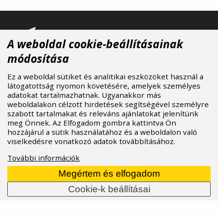
A weboldal cookie-beállításainak
módosítása
ASPIRE SPORTS
/
Márkák
/
Saucony
Menu
Ez a weboldal sütiket és analitikai eszközöket használ a
Rólunk
látogatottság nyomon követésére, amelyek személyes
Márkák
adatokat tartalmazhatnak. Ugyanakkor más
weboldalakon célzott hirdetések segítségével személyre
Kereskedők
szabott tartalmakat és releváns ajánlatokat jelenítünk
B2B Portal
meg Önnek. Az Elfogadom gombra kattintva Ön
Karrier
hozzájárul a sütik használatához és a weboldalon való
Blog
viselkedésre vonatkozó adatok továbbításához.
Kapcsolat
További információk
Több
Márkák
Megértem és elfogadom
Kereskedők
Cookie-k beállításai
Downloads
Cookie
Kapcsolat