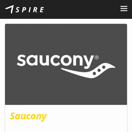
Rólunk
Márkák
Kereskedők
B2B Portal
Karrier
Blog
Kapcsolat
Saucony
HU
CZ
|
EN
|
SK
|
PL