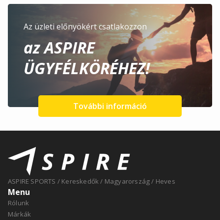
Az üzleti előnyökért csatlakozzon
az ASPIRE
ÜGYFÉLKÖRÉHEZ!
További információ
ASPIRE SPORTS
/
Kereskedők
/
Magyarország
/
Heves
Menu
Rólunk
Márkák