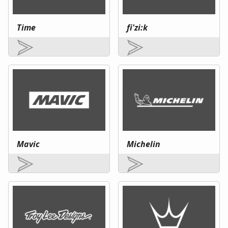
Time
fi'zi:k
Mavic
Michelin