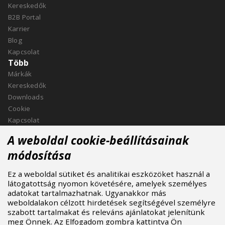
Kereskedők
B2B Portal
Karrier
Blog
Kapcsolat
Több
Márkák
Kereskedők
Downloads
Cookie
Kapcsolat
Kapcsolat
A weboldal cookie-beállításainak
ASPIRE SPORTS, s.r.o.
módosítása
Jinačovice 514, 664 34 Kuřim
Ez a weboldal sütiket és analitikai eszközöket használ a
+420 532 199 550
látogatottság nyomon követésére, amelyek személyes
aspire@aspire.eu
adatokat tartalmazhatnak. Ugyanakkor más
weboldalakon célzott hirdetések segítségével személyre
szabott tartalmakat és releváns ajánlatokat jelenítünk
meg Önnek. Az Elfogadom gombra kattintva Ön