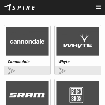
Rólunk
Márkák
Kereskedők
B2B Portal
Karrier
Cannondale
Whyte
Blog
Kapcsolat
HU
CZ
|
EN
|
SK
|
PL