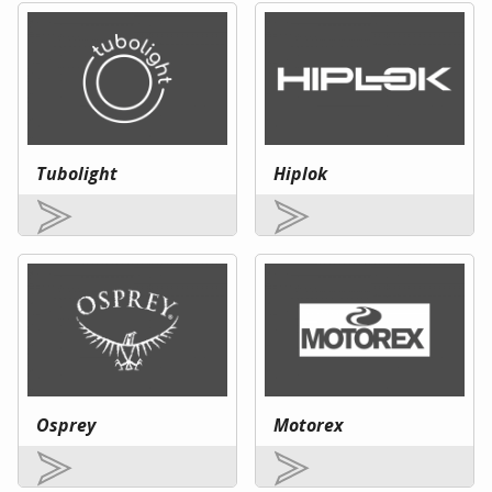
Tubolight
Hiplok
Osprey
Motorex