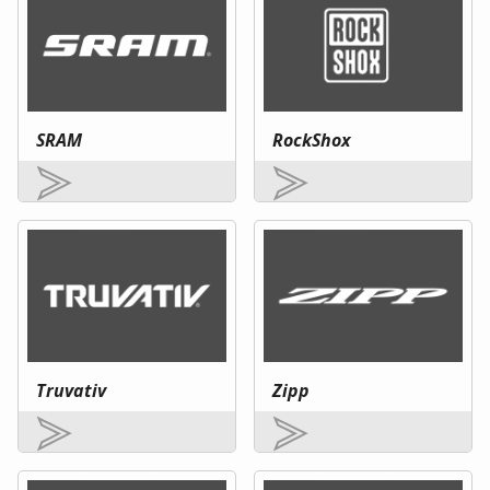
SRAM
RockShox
Truvativ
Zipp