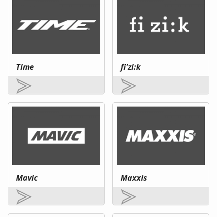
Time
fi'zi:k
Mavic
Maxxis