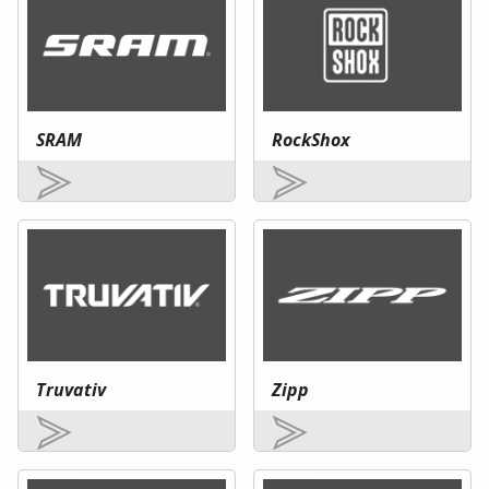
SRAM
RockShox
Truvativ
Zipp