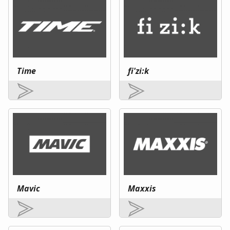
Time
fi'zi:k
Mavic
Maxxis