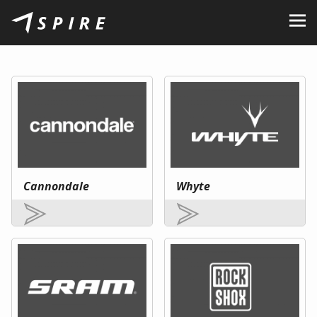
O nás
Značky
Predajcovia
B2B Portal
Kariéra
Cannondale
Whyte
Blog
Kontakt
SK
CZ
|
EN
|
HU
|
PL