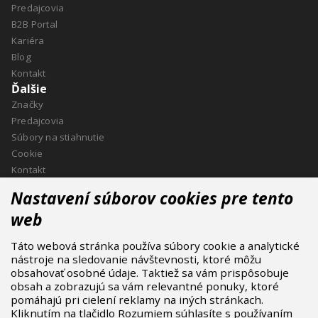
Predajcovia
B2B Portal
Kariéra
Blog
Kontakt
Ďalšie
Značky
Predajcovia
Súbory na stiahnutie
Cookie
Kontakt
Kontakt
Nastavení súborov cookies pre tento
ASPIRE SPORTS, s.r.o.
web
Jinačovice 514, 664 34 Kuřim
Táto webová stránka používa súbory cookie a analytické
+420 532 199 550
nástroje na sledovanie návštevnosti, ktoré môžu
aspire@aspire.eu
obsahovať osobné údaje. Taktiež sa vám prispôsobuje
obsah a zobrazujú sa vám relevantné ponuky, ktoré
pomáhajú pri cielení reklamy na iných stránkach.
Kliknutím na tlačidlo Rozumiem súhlasíte s používaním