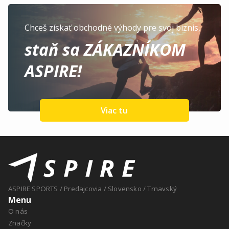
Chceš získať obchodné výhody pre svoj biznis,
staň sa ZÁKAZNÍKOM
ASPIRE!
Viac tu
ASPIRE SPORTS
/
Predajcovia
/
Slovensko
/
Trnavský
Menu
O nás
Značky