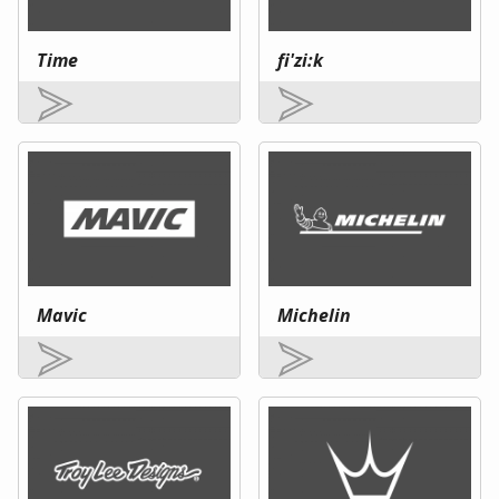
Time
fi'zi:k
Mavic
Michelin