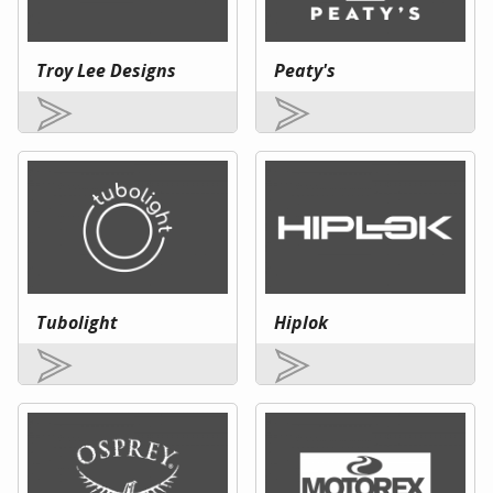
Troy Lee Designs
Peaty's
Tubolight
Hiplok