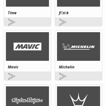
Time
fi'zi:k
Mavic
Michelin