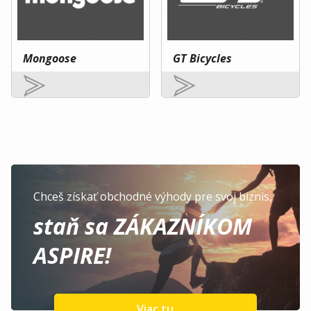
Mongoose
GT Bicycles
Chceš získať obchodné výhody pre svoj biznis,
staň sa ZÁKAZNÍKOM
ASPIRE!
Viac tu