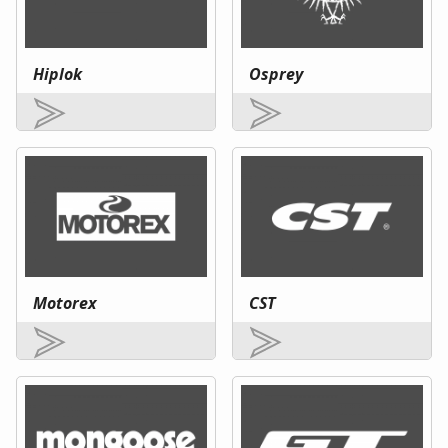
Hiplok
Osprey
Motorex
CST