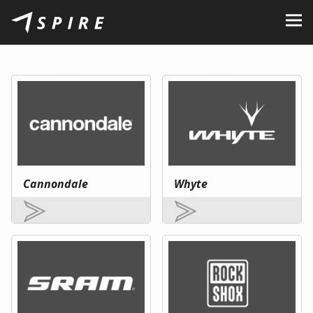
O nás
Značky
Predajcovia
B2B Portal
Kariéra
Cannondale
Whyte
Blog
Kontakt
SK
CZ
|
EN
|
HU
|
PL