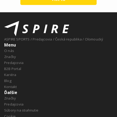
ASPIRE SPORTS
/
Predajcovia
/
Česká republika
/
Olomoucký
Menu
O nás
Značky
Predajcovia
B2B Portal
Kariéra
Blog
Kontakt
Ďalšie
Značky
Predajcovia
Súbory na stiahnutie
Cookie