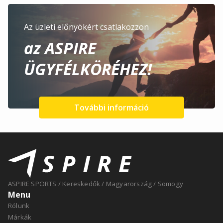
Az üzleti előnyökért csatlakozzon
az ASPIRE
ÜGYFÉLKÖRÉHEZ!
További információ
ASPIRE SPORTS
/
Kereskedők
/
Magyarország
/
Somogy
Menu
Rólunk
Márkák