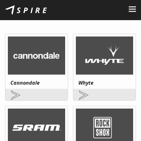
Rólunk
Márkák
Kereskedők
B2B Portal
Karrier
Cannondale
Whyte
Blog
Kapcsolat
HU
CZ
|
EN
|
SK
|
PL