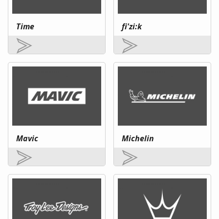
Time
fi'zi:k
Mavic
Michelin