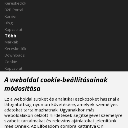
Kereskedők
B2B Portal
Karrier
Blog
Kapcsolat
Több
Márkák
Kereskedők
Downloads
Cookie
Kapcsolat
Kapcsolat
A weboldal cookie-beállításainak
ASPIRE SPORTS, s.r.o.
módosítása
Jinačovice 514, 664 34 Kuřim
Ez a weboldal sütiket és analitikai eszközöket használ a
+420 532 199 550
látogatottság nyomon követésére, amelyek személyes
aspire@aspire.eu
adatokat tartalmazhatnak. Ugyanakkor más
weboldalakon célzott hirdetések segítségével személyre
szabott tartalmakat és releváns ajánlatokat jelenítünk
meg Önnek. Az Elfogadom gombra kattintva Ön