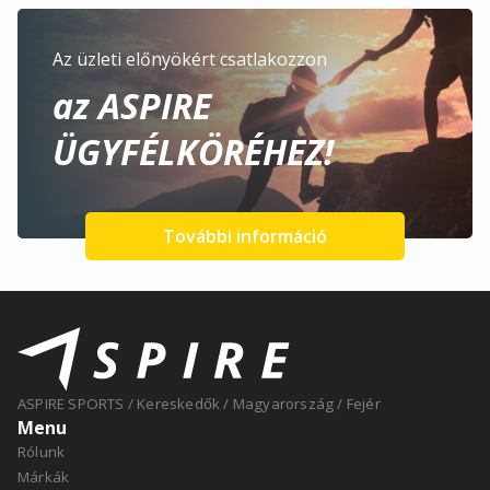
Az üzleti előnyökért csatlakozzon
az ASPIRE
ÜGYFÉLKÖRÉHEZ!
További információ
ASPIRE SPORTS
/
Kereskedők
/
Magyarország
/
Fejér
Menu
Rólunk
Márkák