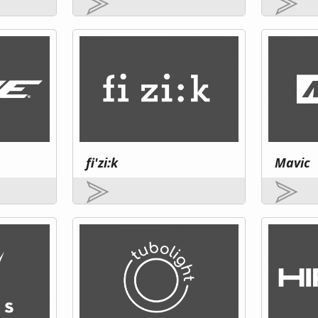
fi'zi:k
Mavic