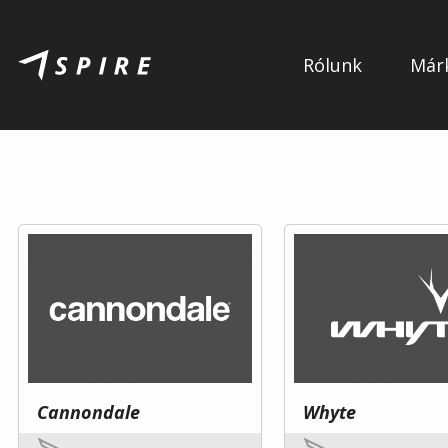
Rólunk
Már
Cannondale
Whyte