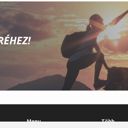
RÉHEZ!
Menu
Több