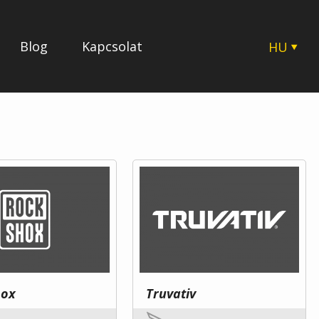
Blog
Kapcsolat
HU
CZ
EN
SK
PL
hox
Truvativ