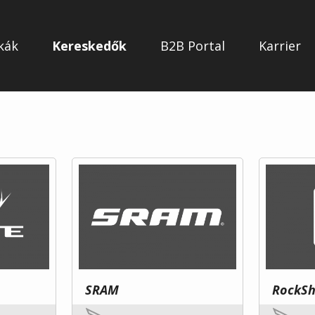
kák
Kereskedők
B2B Portal
Karrier
SRAM
RockS