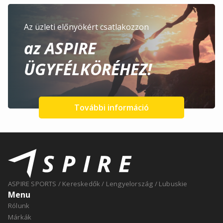
Az üzleti előnyökért csatlakozzon
az ASPIRE
ÜGYFÉLKÖRÉHEZ!
További információ
ASPIRE SPORTS
/
Kereskedők
/
Lengyelország
/
Lubuskie
Menu
Rólunk
Márkák