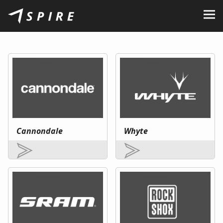
Rólunk
Márkák
Kereskedők
B2B Portal
Karrier
Cannondale
Whyte
Blog
Kapcsolat
HU
CZ
|
EN
|
SK
|
PL