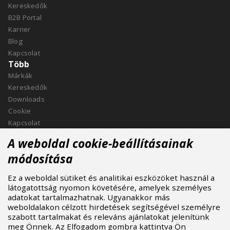
Kereskedők
B2B Portal
Karrier
Blog
Kapcsolat
Több
Márkák
Kereskedők
Downloads
Cookie
Kapcsolat
Kapcsolat
A weboldal cookie-beállításainak
ASPIRE SPORTS, s.r.o.
módosítása
Jinačovice 514, 664 34 Kuřim
Ez a weboldal sütiket és analitikai eszközöket használ a
+420 532 199 550
látogatottság nyomon követésére, amelyek személyes
aspire@aspire.eu
adatokat tartalmazhatnak. Ugyanakkor más
weboldalakon célzott hirdetések segítségével személyre
szabott tartalmakat és releváns ajánlatokat jelenítünk
meg Önnek. Az Elfogadom gombra kattintva Ön