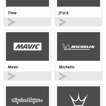
Time
fi'zi:k
Mavic
Michelin