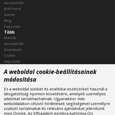
Kereskedők
B2B Portal
Karrier
Blog
Kapcsolat
Több
Márkák
Kereskedők
Downloads
Cookie
Kapcsolat
Kapcsolat
A weboldal cookie-beállításainak
ASPIRE SPORTS, s.r.o.
módosítása
Jinačovice 514, 664 34 Kuřim
Ez a weboldal sütiket és analitikai eszközöket használ a
+420 532 199 550
látogatottság nyomon követésére, amelyek személyes
aspire@aspire.eu
adatokat tartalmazhatnak. Ugyanakkor más
weboldalakon célzott hirdetések segítségével személyre
szabott tartalmakat és releváns ajánlatokat jelenítünk
meg Önnek. Az Elfogadom gombra kattintva Ön