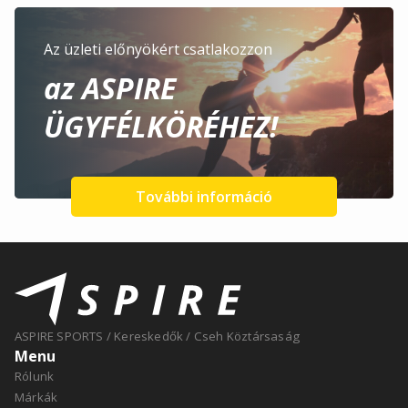
Az üzleti előnyökért csatlakozzon
az ASPIRE
ÜGYFÉLKÖRÉHEZ!
További információ
ASPIRE SPORTS
/
Kereskedők
/
Cseh Köztársaság
Menu
Rólunk
Márkák